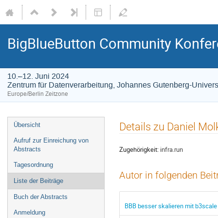
BigBlueButton Community Konfer
10.–12. Juni 2024
Zentrum für Datenverarbeitung, Johannes Gutenberg-Univers
Europe/Berlin Zeitzone
Veranstaltungsmenü
Details zu Daniel Mol
Übersicht
Aufruf zur Einreichung von
Zugehörigkeit:
infra.run
Abstracts
Tagesordnung
Autor in folgenden Bei
Liste der Beiträge
Buch der Abstracts
BBB besser skalieren mit b3scale
Anmeldung