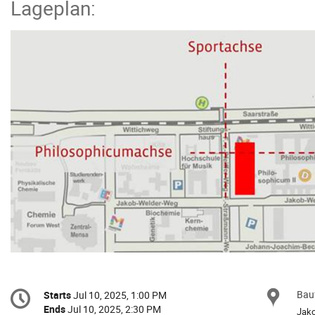
Lageplan:
Conference
Bau
Loc
Starts
Jul 10, 2025, 1:00 PM
Date/Time
information
Ends
Jul 10, 2025, 2:30 PM
Jak