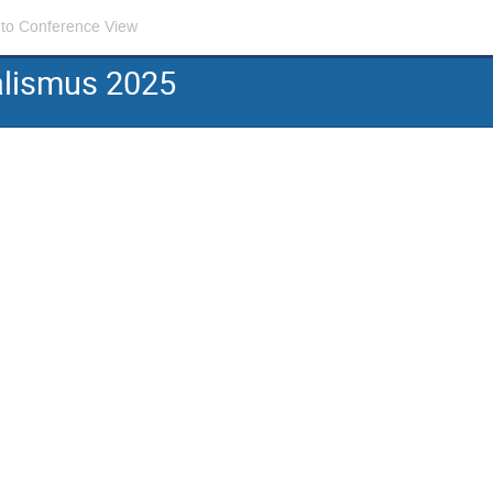
 to Conference View
alismus 2025